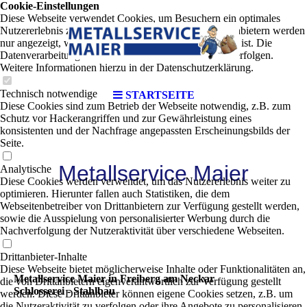
Cookie-Einstellungen
Diese Webseite verwendet Cookies, um Besuchern ein optimales
Nutzererlebnis zu bieten. Bestimmte Inhalte von Drittanbietern werden
nur angezeigt, wenn die entsprechende Option aktiviert ist. Die
Datenverarbeitung kann dann auch in einem Drittland erfolgen.
Weitere Informationen hierzu in der Datenschutzerklärung.
Technisch notwendige
STARTSEITE
Diese Cookies sind zum Betrieb der Webseite notwendig, z.B. zum
Schutz vor Hackerangriffen und zur Gewährleistung eines
konsistenten und der Nachfrage angepassten Erscheinungsbilds der
Seite.
Metallservice Maier
Analytische
Diese Cookies werden verwendet, um das Nutzererlebnis weiter zu
optimieren. Hierunter fallen auch Statistiken, die dem
Webseitenbetreiber von Drittanbietern zur Verfügung gestellt werden,
sowie die Ausspielung von personalisierter Werbung durch die
Nachverfolgung der Nutzeraktivität über verschiedene Webseiten.
Drittanbieter-Inhalte
Diese Webseite bietet möglicherweise Inhalte oder Funktionalitäten an,
Metallservice Maier in Freiberg am Neckar
die von Drittanbietern eigenverantwortlich zur Verfügung gestellt
Schlosserei - Stahlbau
werden. Diese Drittanbieter können eigene Cookies setzen, z.B. um
die Nutzeraktivität zu verfolgen oder ihre Angebote zu personalisieren